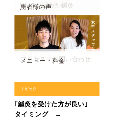
WHOが認めた鍼灸
患者様の声
院長・スタッフ
交通事故施術
アクセス・お問い合わせ
メニュー・料金
トピック
｢鍼灸を受けた方が良い｣
タイミング →