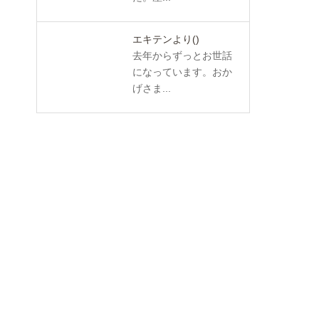
エキテンより
()
去年からずっとお世話
になっています。おか
げさま...