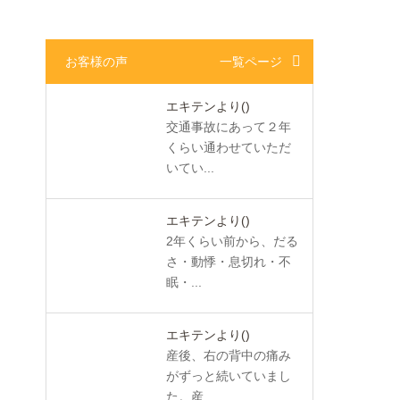
お客様の声
一覧ページ
エキテンより
()
交通事故にあって２年
くらい通わせていただ
いてい...
エキテンより
()
2年くらい前から、だる
さ・動悸・息切れ・不
眠・...
エキテンより
()
産後、右の背中の痛み
がずっと続いていまし
た。産...