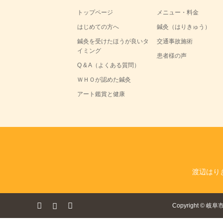
トップページ
メニュー・料金
はじめての方へ
鍼灸（はりきゅう）
鍼灸を受けたほうが良いタ
交通事故施術
イミング
患者様の声
Q & A（よくある質問）
ＷＨＯが認めた鍼灸
アート鑑賞と健康
渡辺はり
ok
tagram
RSS
Copyright
©
岐阜