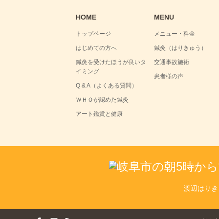
HOME
MENU
トップページ
メニュー・料金
はじめての方へ
鍼灸（はりきゅう）
鍼灸を受けたほうが良いタ
交通事故施術
イミング
患者様の声
Q & A（よくある質問）
ＷＨＯが認めた鍼灸
アート鑑賞と健康
渡辺はりき
ok
tagram
RSS