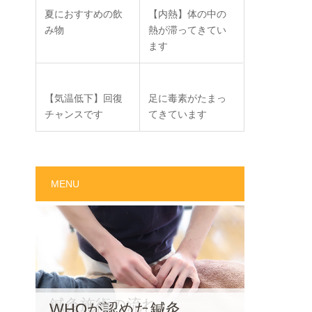
夏におすすめの飲
【内熱】体の中の
み物
熱が滞ってきてい
ます
【気温低下】回復
足に毒素がたまっ
チャンスです
てきています
MENU
鍼灸施術の流れ
WHOが認めた鍼灸