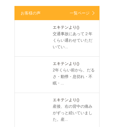
お客様の声
一覧ページ
エキテンより
()
交通事故にあって２年
くらい通わせていただ
いてい...
エキテンより
()
2年くらい前から、だる
さ・動悸・息切れ・不
眠・...
エキテンより
()
産後、右の背中の痛み
がずっと続いていまし
た。産...