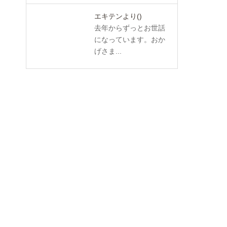
エキテンより
()
去年からずっとお世話
になっています。おか
げさま...