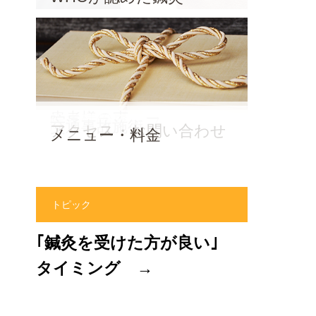
患者様の声
院長・スタッフ
交通事故施術
アクセス・お問い合わせ
メニュー・料金
トピック
｢鍼灸を受けた方が良い｣
タイミング →