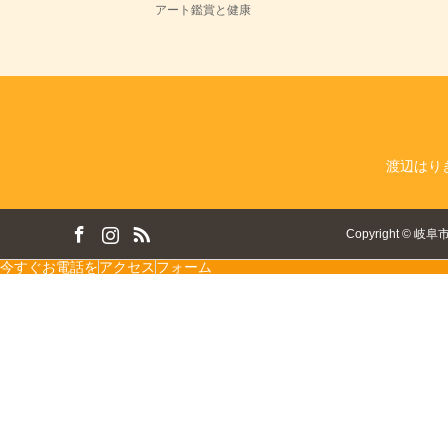
アート鑑賞と健康
渡辺はり
ok
tagram
RSS
Copyright
©
岐阜
今すぐお電話を
アクセス
フォーム