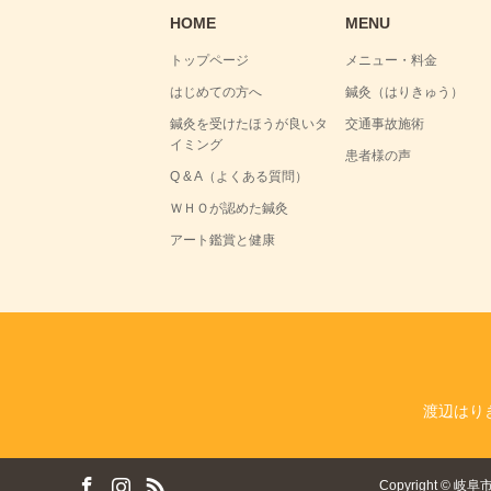
HOME
MENU
トップページ
メニュー・料金
はじめての方へ
鍼灸（はりきゅう）
鍼灸を受けたほうが良いタ
交通事故施術
イミング
患者様の声
Q & A（よくある質問）
ＷＨＯが認めた鍼灸
アート鑑賞と健康
渡辺はり
ok
tagram
RSS
Copyright
©
岐阜