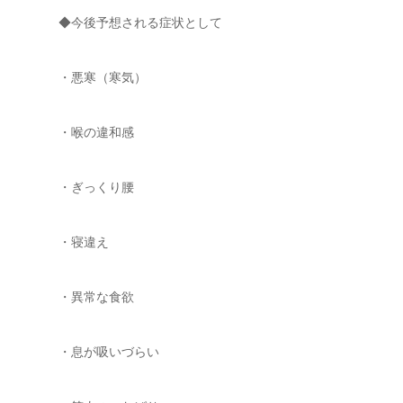
◆今後予想される症状として
・悪寒（寒気）
・喉の違和感
・ぎっくり腰
・寝違え
・異常な食欲
・息が吸いづらい