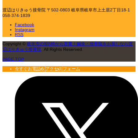
渡辺はりきゅう接骨院
〒502-0803 岐阜県岐阜市上土居2丁目18-1
058-374-1839
Facebook
Instagram
RSS
Copyright
©
岐阜市の朝5時から営業！鍼灸・接骨院をお探しなら渡
辺はりきゅう接骨院
. All Rights Reserved.
PAGE TOP
今すぐお電話を
アクセス
フォーム