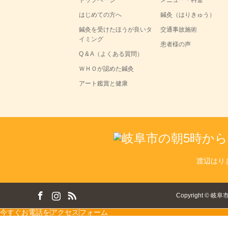
はじめての方へ
鍼灸（はりきゅう）
鍼灸を受けたほうが良いタ
交通事故施術
イミング
患者様の声
Q & A（よくある質問）
ＷＨＯが認めた鍼灸
アート鑑賞と健康
渡辺はり
ok
tagram
RSS
Copyright
©
岐阜
今すぐお電話を
アクセス
フォーム