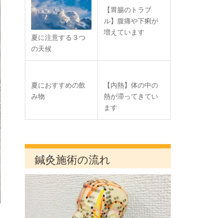
【胃腸のトラブ
ル】腹痛や下痢が
増えています
夏に注意する３つ
の天候
夏におすすめの飲
【内熱】体の中の
み物
熱が滞ってきてい
ます
MENU
鍼灸施術の流れ