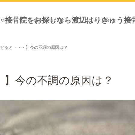
ップページ
鍼灸施術の流れ
メニュー・料金
院
たどると・・・】今の不調の原因は？
・】今の不調の原因は？