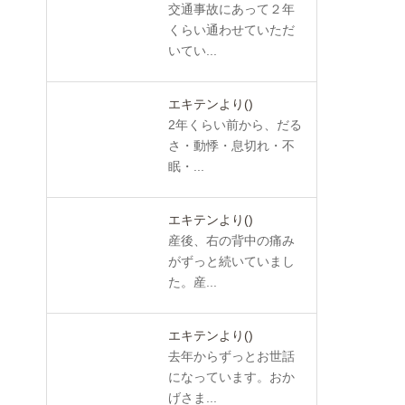
交通事故にあって２年
くらい通わせていただ
いてい...
エキテンより
()
2年くらい前から、だる
さ・動悸・息切れ・不
眠・...
エキテンより
()
産後、右の背中の痛み
がずっと続いていまし
た。産...
エキテンより
()
去年からずっとお世話
になっています。おか
げさま...