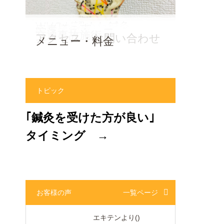
WHOが認めた鍼灸
患者様の声
院長・スタッフ
交通事故施術
アクセス・お問い合わせ
メニュー・料金
トピック
｢鍼灸を受けた方が良い｣
タイミング →
お客様の声
一覧ページ
エキテンより
()