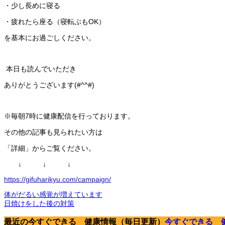
・少し長めに寝る
・疲れたら座る（寝転ぶもOK）
を基本にお過ごしください。
本日も読んでいただき
ありがとうございます(#^^#)
※毎朝7時に健康配信を行っております。
その他の記事も見られたい方は
「詳細」からご覧ください。
↓ ↓ ↓
https://gifuharikyu.com/campaign/
体がだるい感覚が増えています
日焼けをした後の対策
最近の今すぐできる 健康情報（毎日更新）
今すぐできる 