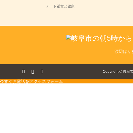
アート鑑賞と健康
渡辺はり
ok
tagram
RSS
Copyright
©
岐阜
今すぐお電話を
アクセス
フォーム