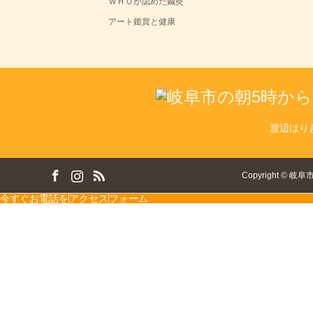
ＷＨＯが認めた鍼灸
アート鑑賞と健康
渡辺はり
ok
tagram
RSS
Copyright
©
岐阜
今すぐお電話を
アクセス
フォーム