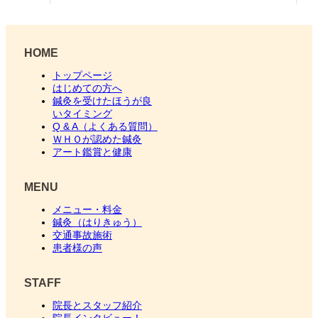
HOME
トップページ
はじめての方へ
鍼灸を受けたほうが良
いタイミング
Q & A（よくある質問）
ＷＨＯが認めた鍼灸
アート鑑賞と健康
MENU
メニュー・料金
鍼灸（はりきゅう）
交通事故施術
患者様の声
STAFF
院長とスタッフ紹介
院長インタビュー！