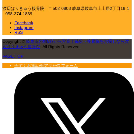
渡辺はりきゅう接骨院
〒502-0803 岐阜県岐阜市上土居2丁目18-1
058-374-1839
Facebook
Instagram
RSS
Copyright
©
岐阜市の朝5時から営業！鍼灸・接骨院をお探しなら渡
辺はりきゅう接骨院
. All Rights Reserved.
PAGE TOP
今すぐお電話を
アクセス
フォーム