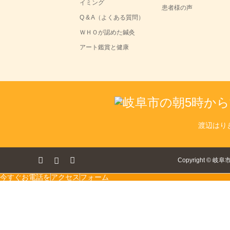
イミング
患者様の声
Q & A（よくある質問）
ＷＨＯが認めた鍼灸
アート鑑賞と健康
渡辺はり
ok
tagram
RSS
Copyright
©
岐阜
今すぐお電話を
アクセス
フォーム