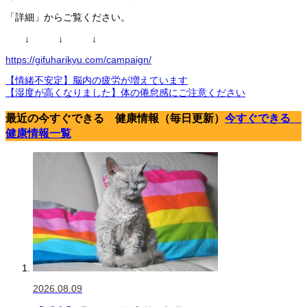
「詳細」からご覧ください。
↓ ↓ ↓
https://gifuharikyu.com/campaign/
【情緒不安定】脳内の疲労が増えています
【湿度が高くなりました】体の倦怠感にご注意ください
最近の今すぐできる 健康情報（毎日更新）
今すぐできる
健康情報一覧
2026.08.09