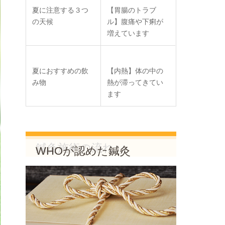
夏に注意する３つ
【胃腸のトラブ
の天候
ル】腹痛や下痢が
増えています
夏におすすめの飲
【内熱】体の中の
み物
熱が滞ってきてい
ます
MENU
鍼灸施術の流れ
WHOが認めた鍼灸