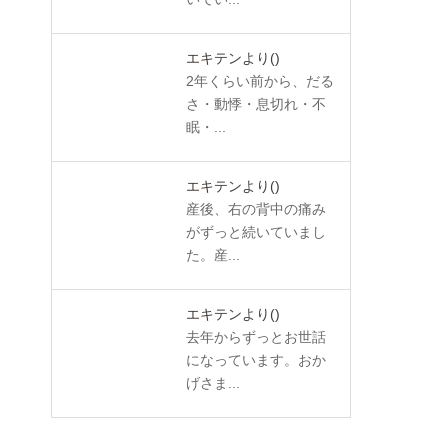
エキテンより
()
2年くらい前から、だる
さ・動悸・息切れ・不
眠・...
エキテンより
()
産後、右の背中の痛み
がずっと続いていまし
た。産...
エキテンより
()
去年からずっとお世話
になっています。おか
げさま...