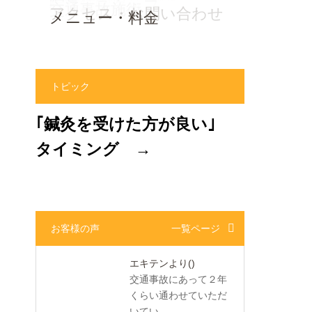
患者様の声
院長・スタッフ
交通事故施術
アクセス・お問い合わせ
メニュー・料金
トピック
｢鍼灸を受けた方が良い｣
タイミング →
お客様の声
一覧ページ
エキテンより
()
交通事故にあって２年
くらい通わせていただ
いてい...