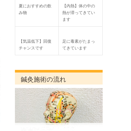
夏におすすめの飲
【内熱】体の中の
み物
熱が滞ってきてい
ます
【気温低下】回復
足に毒素がたまっ
チャンスです
てきています
MENU
鍼灸施術の流れ
WHOが認めた鍼灸