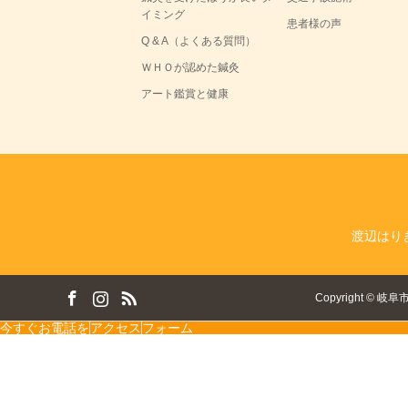
イミング
患者様の声
Q & A（よくある質問）
ＷＨＯが認めた鍼灸
アート鑑賞と健康
渡辺はり
ok
tagram
RSS
Copyright
©
岐阜
今すぐお電話を
アクセス
フォーム