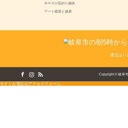
ＷＨＯが認めた鍼灸
アート鑑賞と健康
渡辺はり
ok
tagram
RSS
Copyright
©
岐阜
今すぐお電話を
アクセス
フォーム