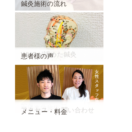
鍼灸施術の流れ
WHOが認めた鍼灸
患者様の声
院長・スタッフ
交通事故施術
アクセス・お問い合わせ
メニュー・料金