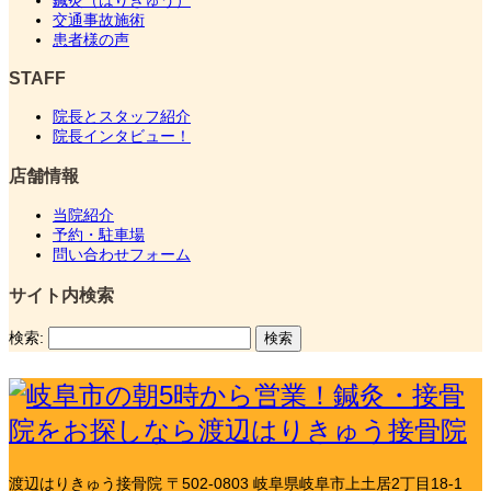
交通事故施術
患者様の声
STAFF
院長とスタッフ紹介
院長インタビュー！
店舗情報
当院紹介
予約・駐車場
問い合わせフォーム
サイト内検索
検索:
渡辺はりきゅう接骨院
〒502-0803 岐阜県岐阜市上土居2丁目18-1