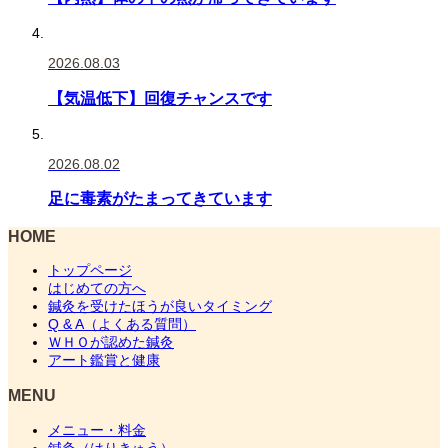
2026.08.03
【気温低下】回復チャンスです
2026.08.02
足に毒素がたまってきています
HOME
トップページ
はじめての方へ
鍼灸を受けたほうが良いタイミング
Q & A（よくある質問）
ＷＨＯが認めた鍼灸
アート鑑賞と健康
MENU
メニュー・料金
鍼灸（はりきゅう）