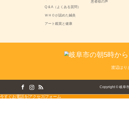
患者様の声
Q & A（よくある質問）
ＷＨＯが認めた鍼灸
アート鑑賞と健康
渡辺はり
ok
tagram
RSS
Copyright
©
岐阜
今すぐお電話を
アクセス
フォーム