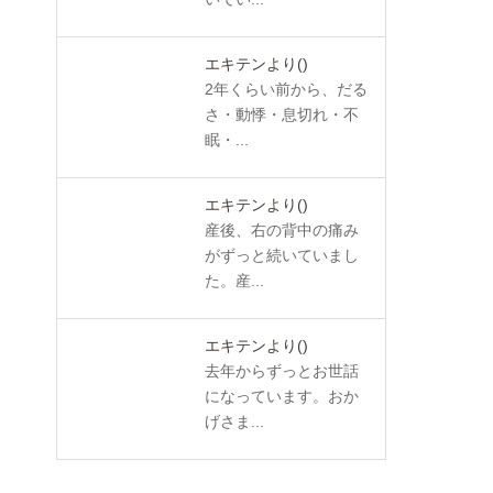
エキテンより
()
2年くらい前から、だる
さ・動悸・息切れ・不
眠・...
エキテンより
()
産後、右の背中の痛み
がずっと続いていまし
た。産...
エキテンより
()
去年からずっとお世話
になっています。おか
げさま...