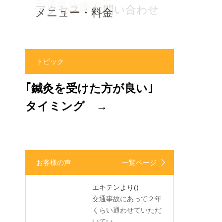
患者様の声
院長・スタッフ
交通事故施術
アクセス・お問い合わせ
メニュー・料金
トピック
｢鍼灸を受けた方が良い｣
タイミング →
お客様の声
一覧ページ
エキテンより
()
交通事故にあって２年
くらい通わせていただ
いてい...