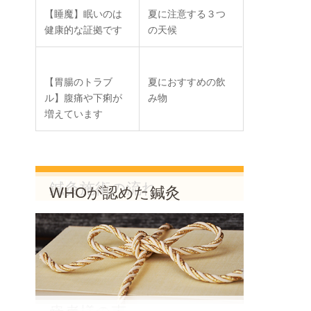
【睡魔】眠いのは
夏に注意する３つ
健康的な証拠です
の天候
【胃腸のトラブ
夏におすすめの飲
ル】腹痛や下痢が
み物
増えています
MENU
鍼灸施術の流れ
WHOが認めた鍼灸