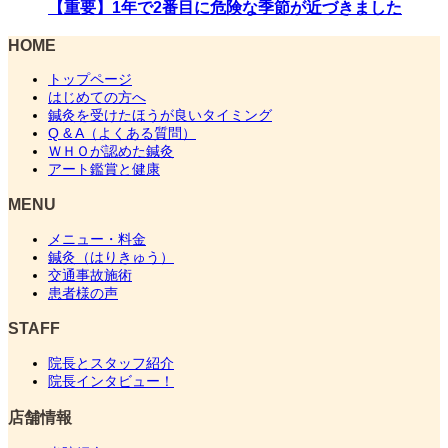
【重要】1年で2番目に危険な季節が近づきました
HOME
トップページ
はじめての方へ
鍼灸を受けたほうが良いタイミング
Q & A（よくある質問）
ＷＨＯが認めた鍼灸
アート鑑賞と健康
MENU
メニュー・料金
鍼灸（はりきゅう）
交通事故施術
患者様の声
STAFF
院長とスタッフ紹介
院長インタビュー！
店舗情報