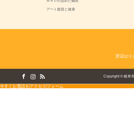
ＷＨＯが認めた鍼灸
アート鑑賞と健康
渡辺はり
ok
tagram
RSS
Copyright
©
岐阜
今すぐお電話を
アクセス
フォーム