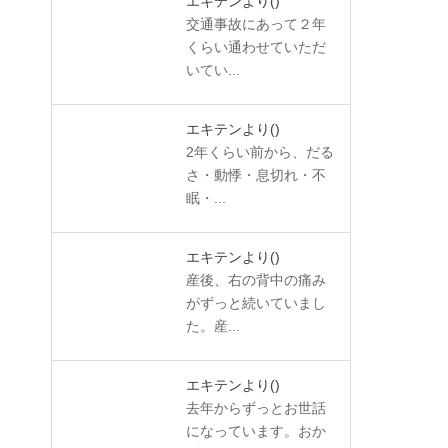
エキテンより
()
交通事故にあって２年
くらい通わせていただ
いてい...
エキテンより
()
2年くらい前から、だる
さ・動悸・息切れ・不
眠・...
エキテンより
()
産後、右の背中の痛み
がずっと続いていまし
た。産...
エキテンより
()
去年からずっとお世話
になっています。おか