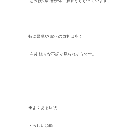
悪天候の影響か体に負担がかかっています。
特に腎臓や 脳への負担は多く
今後 様々な不調が見られそうです。
◆よくある症状
・激しい頭痛