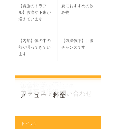
【胃腸のトラブ
夏におすすめの飲
ル】腹痛や下痢が
み物
増えています
【内熱】体の中の
【気温低下】回復
熱が滞ってきてい
チャンスです
ます
MENU
鍼灸施術の流れ
WHOが認めた鍼灸
患者様の声
院長・スタッフ
交通事故施術
アクセス・お問い合わせ
メニュー・料金
トピック