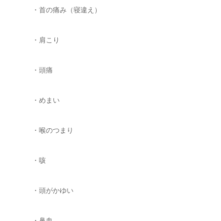
・首の痛み（寝違え）
・肩こり
・頭痛
・めまい
・喉のつまり
・咳
・頭がかゆい
・鼻血