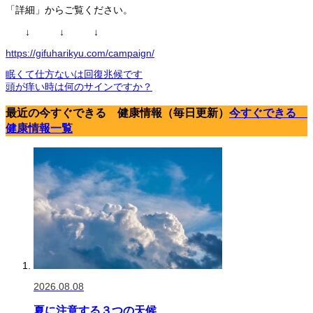
「詳細」からご覧ください。
↓ ↓ ↓
https://gifuharikyu.com/campaign/
眠くて仕方ないは回復兆候です
頭が痒い時は何のサインですか？
最近の今すぐできる 健康情報（毎日更新）
今すぐできる
健康情報一覧
2026.08.08
夏に注意する３つの天候