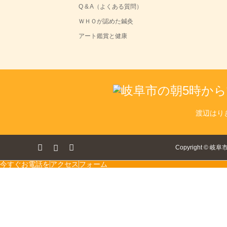
Q & A（よくある質問）
ＷＨＯが認めた鍼灸
アート鑑賞と健康
渡辺はり
ok
tagram
RSS
Copyright
©
岐阜
今すぐお電話を
アクセス
フォーム