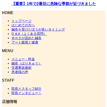
【重要】1年で2番目に危険な季節が近づきました
HOME
トップページ
はじめての方へ
鍼灸を受けたほうが良いタイミング
Q & A（よくある質問）
ＷＨＯが認めた鍼灸
アート鑑賞と健康
MENU
メニュー・料金
鍼灸（はりきゅう）
交通事故施術
患者様の声
STAFF
院長とスタッフ紹介
院長インタビュー！
店舗情報