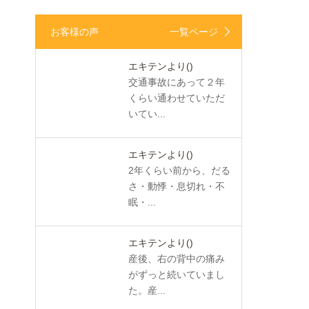
お客様の声
一覧ページ
エキテンより
()
交通事故にあって２年
くらい通わせていただ
いてい...
エキテンより
()
2年くらい前から、だる
さ・動悸・息切れ・不
眠・...
エキテンより
()
産後、右の背中の痛み
がずっと続いていまし
た。産...