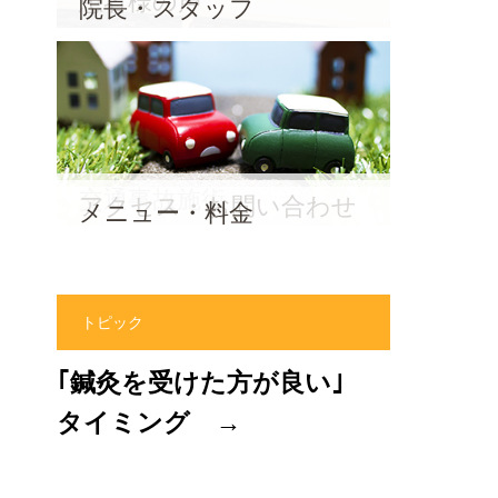
患者様の声
院長・スタッフ
交通事故施術
アクセス・お問い合わせ
メニュー・料金
トピック
｢鍼灸を受けた方が良い｣
タイミング →