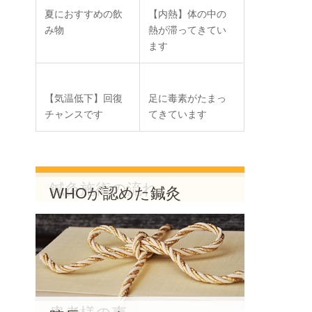
夏におすすめの飲
【内熱】体の中の
み物
熱が滞ってきてい
ます
【気温低下】回復
足に毒素がたまっ
チャンスです
てきています
MENU
鍼灸施術の流れ
WHOが認めた鍼灸