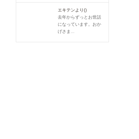
エキテンより
()
去年からずっとお世話
になっています。おか
げさま...