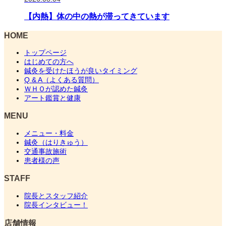
【内熱】体の中の熱が滞ってきています
HOME
トップページ
はじめての方へ
鍼灸を受けたほうが良いタイミング
Q & A（よくある質問）
ＷＨＯが認めた鍼灸
アート鑑賞と健康
MENU
メニュー・料金
鍼灸（はりきゅう）
交通事故施術
患者様の声
STAFF
院長とスタッフ紹介
院長インタビュー！
店舗情報