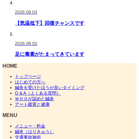
2026.08.03
【気温低下】回復チャンスです
2026.08.02
足に毒素がたまってきています
HOME
トップページ
はじめての方へ
鍼灸を受けたほうが良いタイミング
Q & A（よくある質問）
ＷＨＯが認めた鍼灸
アート鑑賞と健康
MENU
メニュー・料金
鍼灸（はりきゅう）
交通事故施術