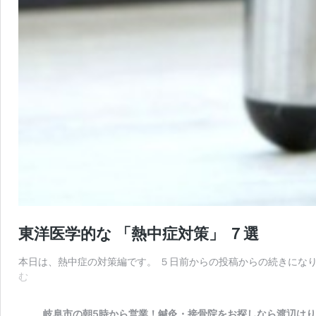
東洋医学的な 「熱中症対策」 ７選
本日は、熱中症の対策編です。 ５日前からの投稿からの続きにな
東
む
洋
医
岐阜市の朝5時から営業！鍼灸・接骨院をお探しなら渡辺は