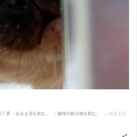
策７選 ・ぬるま湯を飲む。 ・酸味の飲み物を飲む。 …
続きを読