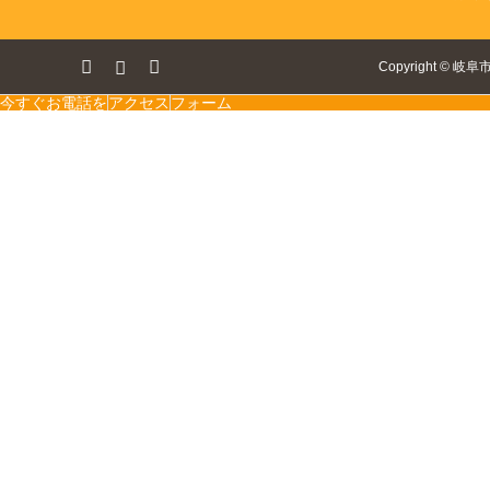
ok
tagram
RSS
Copyright
©
岐阜
今すぐお電話を
アクセス
フォーム