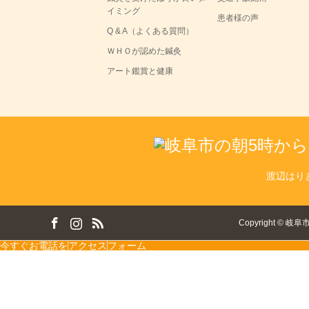
イミング
患者様の声
Q & A（よくある質問）
ＷＨＯが認めた鍼灸
アート鑑賞と健康
渡辺はり
ok
tagram
RSS
Copyright
©
岐阜
今すぐお電話を
アクセス
フォーム